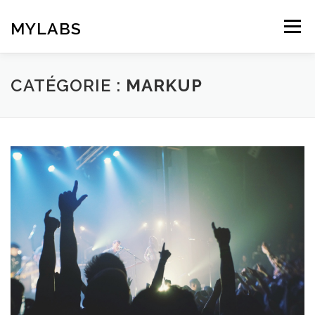
Aller
au
MYLABS
Menu
contenu
HOMEPAGE
CONTACT
CATÉGORIE :
MARKUP